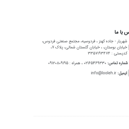
 با ما
شهریار - جاده کهنز ، فردوسیه، مجتمع صنعتی فردوس،
خیابان بوستان، ، خیابان گلستان شمالی، پلاک 7،
کدپستی : ۳۳۵۷۱۹۳۴۷۴
شماره تماس:
02165469330 ، همراه : 09120809195
ایمیل:
info@looleh.ir