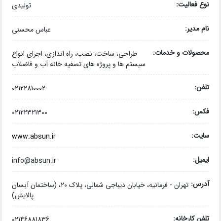
نوع فعالیت:
تولیدی
نام مدیر:
عباس محسنی
محصولات و خدمات:
طراحی، ساخت، نصب، راه اندازی، اجرای انواع
سیستم ها و پروژه های تصفیه خانه آب و فاضلاب
تلفن:
02122810002
فکس:
02122321300
سایت:
www.absun.ir
ایمیل:
info@absun.ir
آدرس:
تهران - فرمانیه، خیابان دیباجی شمالی، پلاک ۲۰، (ساختمان آبسان
پالایش)
تلفن کارخانه:
02146881836