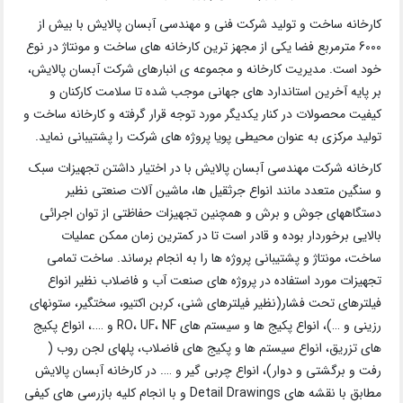
کارخانه ساخت و تولید شرکت فنی و مهندسی آبسان پالایش با بیش از
6000 مترمربع فضا یکی از مجهز ترین کارخانه های ساخت و مونتاژ در نوع
خود است. مدیریت کارخانه و مجموعه ی انبارهای شرکت آبسان پالایش،
بر پایه آخرین استاندارد های جهانی موجب شده تا سلامت کارکنان و
کیفیت محصولات در کنار یکدیگر مورد توجه قرار گرفته و کارخانه ساخت و
تولید مرکزی به عنوان محیطی پویا پروژه های شرکت را پشتیبانی نماید.
کارخانه شرکت مهندسی آبسان پالایش با در اختیار داشتن تجهیزات سبک
و سنگین متعدد مانند انواع جرثقیل ها، ماشین آلات صنعتی نظیر
دستگاههای جوش و برش و همچنین تجهیزات حفاظتی از توان اجرائی
بالایی برخوردار بوده و قادر است تا در کمترین زمان ممکن عملیات
ساخت، مونتاژ و پشتیبانی پروژه ها را به انجام برساند. ساخت تمامی
تجهیزات مورد استفاده در پروژه های صنعت آب و فاضلاب نظیر انواع
فیلترهای تحت فشار(نظیر فیلترهای شنی، کربن اکتیو، سختگیر، ستونهای
رزینی و …)، انواع پکیج ها و سیستم های RO، UF، NF و ….، انواع پکیج
های تزریق، انواع سیستم ها و پکیج های فاضلاب، پلهای لجن روب (
رفت و برگشتی و دوار)، انواع چربی گیر و …. در کارخانه آبسان پالایش
مطابق با نقشه های Detail Drawings و با انجام کلیه بازرسی های کیفی