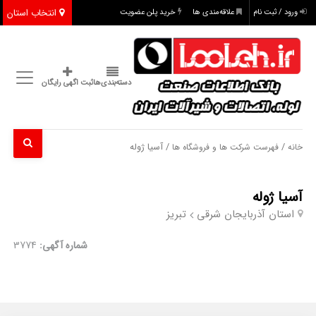
انتخاب استان
ورود / ثبت نام
علاقه‌مندی ها
خرید پلن عضویت
دسته‌بندی‌ها
ثبت اگهی رایگان
/
/ آسیا ژوله
خانه
فهرست شرکت ها و فروشگاه ها
آسیا ژوله
استان آذربایجان شرقی
تبریز
شماره آگهی:
3774