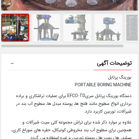
توضیحات آگهی
بورینگ پرتابل
PORTABLE BORING MACHINE
دستگاه بورینگ پرتابل سریEFCO-TD برای عملیات تراشکاری و براده
برداری انواع سطوح مانند فلنج ها، پوسته مبدل ها، سطوح آب بند در
شیرآلات، توربین کاربرد دارد.
علاوه بر موارد ذکر شده برای تراش مجموعه کلی سیت شیرآلات و
همچنین برای سطوح آب بند مخروطی کونیکال، حفره های سوراخ کاری،
سیلندر ها ، پمپ ها ، پوسته توربین و غیره استفاده می گردد.