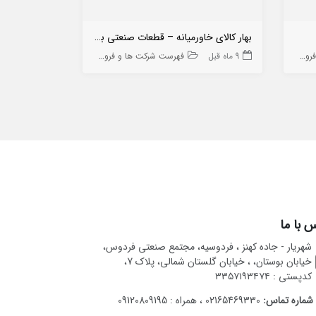
بهار کالای خاورمیانه – قطعات صنعتی بندیکس
گسترش کاتالی
 ها
9 ماه قبل
فهرست شرکت ها و فروشگاه ها
10 ماه قبل
 با ما
شهریار - جاده کهنز ، فردوسیه، مجتمع صنعتی فردوس،
خیابان بوستان، ، خیابان گلستان شمالی، پلاک 7،
کدپستی : ۳۳۵۷۱۹۳۴۷۴
شماره تماس:
02165469330 ، همراه : 09120809195