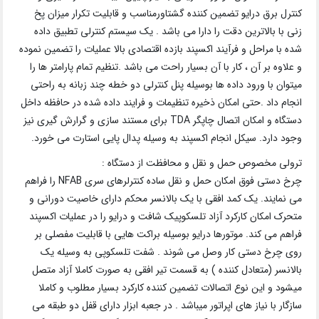
کنترل برق درایو تضمین کننده گشتاورمناسب و قابلیت تکرار میزان پخ
زنی با بالاترین دقت را دارا می باشد . یک سیستم کنترلی تطبیق داده
شده با مراحل و فرآیند اکسپند بازده اقتصادی بالا عملیات را تضمین نموده
و علاوه بر آن ، کار با آن بسیار راحت می باشد .تنظیم تمام پارامتر ها را
میتوان با ورود داده ها بوسیله پنل کنترلی دو خطه چند زبانه به راحتی
انجام داد .حتی امکان ذخیره تنظیمات و فرایند داده شده در حافظه داخل
دستگاه و امکان اتصال چاپگر TDA برای مستند سازی و گرارش گیری نیز
وجود دارد. سیکل انجام اکسپند به وسیله پدال پایی استارت می خورد.
ترولی مخصوص حمل و نقل و محافظت از دستگاه :
چرخ دستی فوق امکان حمل و نقل ساده کنترلرهای سری NFAB را فراهم
می نمایند. یک کمد افقی با یک بالانسر محکم دارای خاصیت دورانی و
متحرک امکان کارکرد آزاد تلسکوپیک شافت و درایو را در عملیات اکسپند
فراهم می کند. موتورها درایو بوسیله براکت هایی با قابلیت مفصلی بر
روی چرخ دستی کار وصل می شوند . شفت تلسکوپی به وسیله یک
بالانسر (متعادل کننده ) به قسمت تیر افقی به صورت کاملا آزاد متصل
میشود و این نوع اتصالات تضمین کننده کارکرد بسیار مطلوب و کاملا
سازگار با نیاز های اپراتور میباشد . در جعبه ابزار دارای قفل دو طبقه می