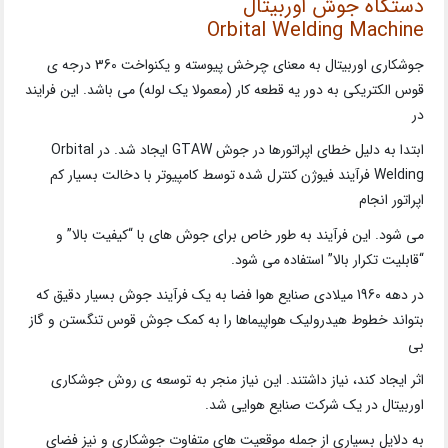
دستگاه جوش اوربیتال
Orbital Welding Machine
جوشکاری اوربیتال به معنای چرخش پیوسته و یکنواخت 360 درجه ی
قوس الکتریکی به دور یه قطعه کار (معمولا یک لوله) می باشد. این فرایند
در
ابتدا به دلیل خطای اپراتورها در جوش GTAW ایجاد شد. در Orbital
Welding فرآیند فیوژن کنترل شده توسط کامپیوتر با دخالت بسیار کم
اپراتور انجام
می شود. این فرآیند به طور خاص برای جوش های با “کیفیت بالا” و
“قابلیت تکرار بالا” استفاده می شود.
در دهه 1960 میلادی صنایع هوا فضا به یک فرآیند جوش بسیار دقیق که
بتواند خطوط هیدرولیک هواپیماها را به کمک جوش قوس تنگستن و گاز
بی
اثر ایجاد کند، نیاز داشتند. این نیاز منجر به توسعه ی روش جوشکاری
اوربیتال در یک شرکت صنایع هوایی شد.
به دلایل بسیاری از جمله موقعیت های متفاوت جوشکاری و نیز فضای