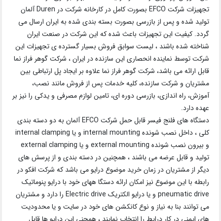
تجهیزات شرکت EFCO بصورت کامل در کارخانه شرکت در Duren آلمان
تولید شده و پس از بازرسی بصورت بسته بندی شده به ایران ارسال می
گردد. کیفیت این تجهیزات باعث شده که این شرکت در صنعت ایران
شناخته شده باشند ، لیست سوابق فروش بسیار گسترده ی تجهیزات این
شرکت توسط نماینده انحصاری این سازنده در ایران ، شرکت گوهر فراز نما
قابل ارائه می باشد، شرکت گوهر فراز نما علاوه بر ایجاد پل ارتباطی بین
مشتریان و شرکت سازنده، کلیه خدمات پس از فروش مانند نصب،
آموزش، راه اندازی، بازرسی دوره ای، تامین لوازم مصرفی و یدکی را نیز بر
عهده دارد.
دستگاه های فلنج فیسر قابل حمل شرکت EFCO آلمان به دو دسته بندی
کلی ، داخل نصب شونده internal mounting و یا internal clamping
و بیرون نصب شونده external mounting و یا external clamping
تولید و قابل عرضه می باشند ، همچنین در دسته بندی و از پرسش های
دیگر از مشتریان در زمان خرید موضوع درایو می باشد که شرکت افکو در
رابطه با این موضوع نیز امکان ارائه دستگا ههای خود با درایو پنوماتیک
pneumatic drive و یا درایو الکتریک Electric drive را دارد و مشتریان
می توانند بنا به نیاز و نوع کانکشن های خود در سایت و یا محدودیت
های ایمنی در کار درایط را انتخاب نمایند ، همچنی این درایو ها قابل