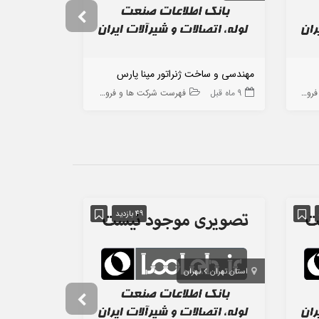
مهندسی و ساخت ژنراتور مپنا پارس
آریا قطعه س
 ها
9 ماه قبل
فهرست شرکت ها و فروشگاه ها
9 ماه قبل
49 بازدید
استان تهران
تهران
استان تهران