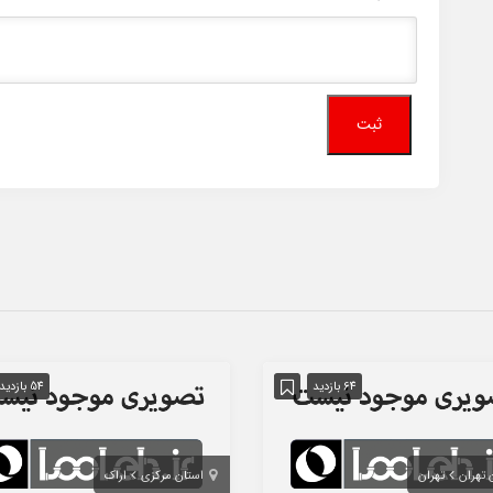
64 بازدید
54 بازدید
 تهران
تهران
استان مرکزی
اراک