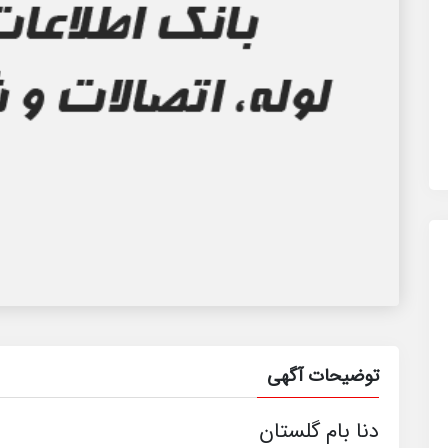
توضیحات آگهی
دنا بام گلستان