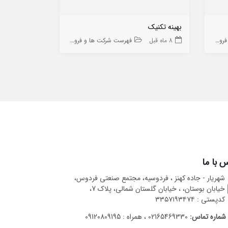
بهینه تکنیک
اتان صنعت
 ها
8 ماه قبل
فهرست شرکت ها و فروشگاه ها
10 ماه قبل
 با ما
شهریار - جاده کهنز ، فردوسیه، مجتمع صنعتی فردوس،
خیابان بوستان، ، خیابان گلستان شمالی، پلاک 7،
کدپستی : ۳۳۵۷۱۹۳۴۷۴
شماره تماس:
02165469330 ، همراه : 09120809195