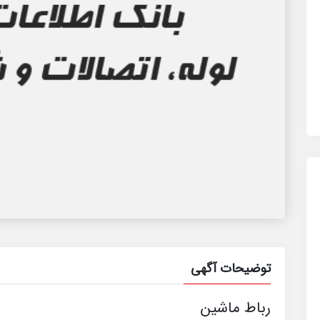
توضیحات آگهی
رباط ماشین