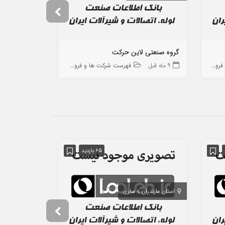
گروه صنعتی لاین حرکت
صنایع پلیمر س
ه ها
9 ماه قبل
فهرست شرکت ها و فروشگاه ها
10 ماه قبل
65 بازدید
استان مازندران
ساری
استان تهران