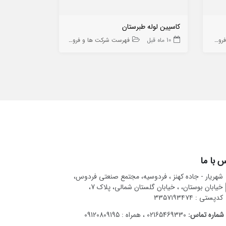
کاسپین لوله طبرستان
مهران پانل
 ها
10 ماه قبل
فهرست شرکت ها و فروشگاه ها
1 سال قبل
 با ما
شهریار - جاده کهنز ، فردوسیه، مجتمع صنعتی فردوس،
خیابان بوستان، ، خیابان گلستان شمالی، پلاک 7،
کدپستی : ۳۳۵۷۱۹۳۴۷۴
شماره تماس:
02165469330 ، همراه : 09120809195