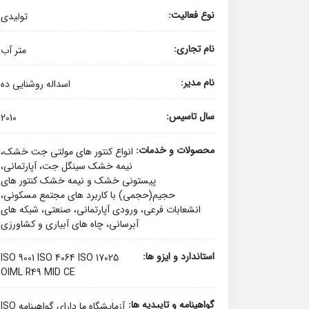
نوع فعالیت:
تولیدی
نام تجاری:
متر آب
نام مدیر:
اسداله روشنایی ده
سال تاسیس:
2010
محصولات و خدمات:
انواع کنتور های مولتی جت خشک،
نیمه خشک سینگل جت، آپارتمانی،
پیستونی خشک و نیمه خشک کنتور های
حجیم(حجمی) با کاربرد های مجتمع مسکونی،
انشعابات فرعی، ورودی آپارتمانی، صنعتی، شبکه های
آبرسانی، چاه های آبیاری و کشاورزی
استاندارد و ایزو ها:
ISO 9001 ISO 4064 ISO 17025
OIML R49 MID CE
گواهینامه و تاییدیه ها:
آزمایشگاه ما دارای گواهینامه ISO