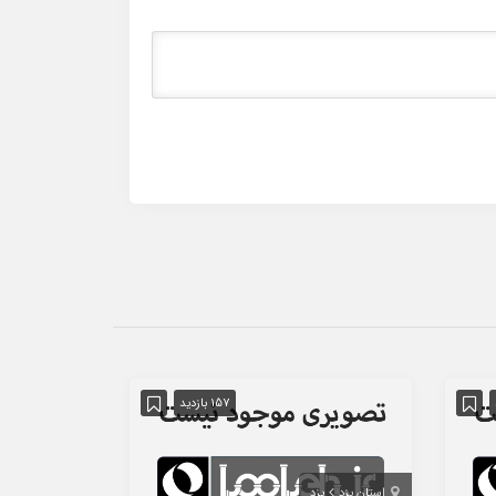
157 بازدید
استان یزد
یزد
استان تهران