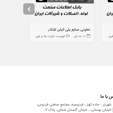
تعاونی صنایع پلی اتیلن اشکذر
پالایش نفت آ
 ها
10 ماه قبل
فهرست شرکت ها و فروشگاه ها
10 ماه قبل
 با ما
شهریار - جاده کهنز ، فردوسیه، مجتمع صنعتی فردوس،
خیابان بوستان، ، خیابان گلستان شمالی، پلاک 7،