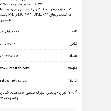
17025 بوده و تمامی محصولات
تحت آزمون‌های دقیق کنترل کیفیت قرار می‌گیرند. ما
به استانداردهای ISO 4064، OIML R49 و MID پایبند
هستیم.
تلفن:
02176402323
فکس:
02176402324
همراه:
09121793884
سایت:
www.metrab.com
ایمیل:
info@metrab.com
آدرس:
تهران - پردیس، شهرک صنعتی خرمدشت، خیابان
یکم، پلاک ۱۴