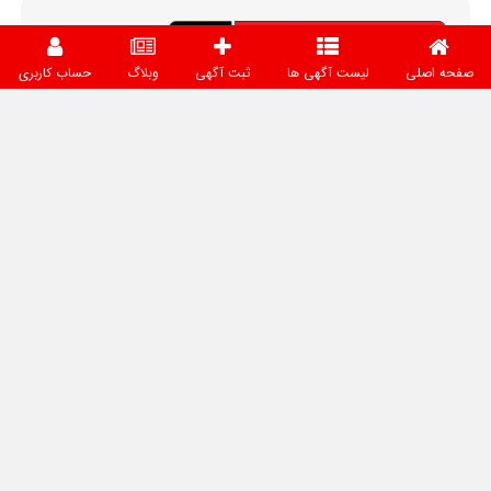
صفحه اصلی
لیست آگهی ها
ثبت آگهی
وبلاگ
حساب کاربری
بانک اطلاعات صنعت لوله، اتصالات و شیرآلات ایران بستری برای
ارتباط مستقیم، میان فعالان این صنعت فراهم کرده است. کاربران
بدون واسطه با یکدیگر در ارتباط هستند و می‌توانند فرصت‌های
جدید همکاری و تجارت را ایجاد کنند. برای داشتن تجربه‌ای مطمئن
و موفق، توصیه می‌شود پیش از هرگونه همکاری یا معامله،
بررسی‌های لازم را انجام دهید. مسئولیت توافقات، قراردادها و
معاملات بر عهده طرفین خواهد بود.
دسترسی سریع
صفحه اصلی
آگهی‌ها
نقشه
وبلاگ
درباره ما