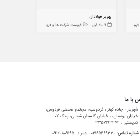
بهریز فولادان
کانرود سازه
ه ها
9 ماه قبل
فهرست شرکت ها و فروشگاه ها
8 ماه قبل
 با ما
شهریار - جاده کهنز ، فردوسیه، مجتمع صنعتی فردوس،
خیابان بوستان، ، خیابان گلستان شمالی، پلاک 7،
کدپستی : ۳۳۵۷۱۹۳۴۷۴
شماره تماس:
02165469330 ، همراه : 09120809195