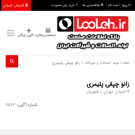
انتخاب استان
ورود / ثبت نام
علاقه‌مندی ها
خرید پلن عضویت
دسته‌بندی‌ها
ثبت اگهی رایگان
/
/ زانو چپقی پلیمری
خانه
لوله، اتصالات و شیرآلات
زانو چپقی پلیمری
استان تهران
شهریار
شماره آگهی:
9573