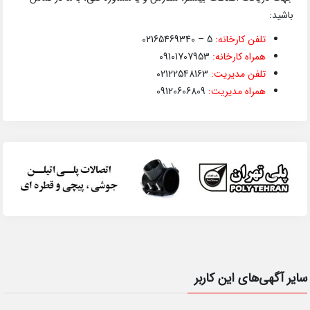
باشید:
تلفن کارخانه:
5 – 02165469340
همراه کارخانه:
09101707953
تلفن مدیریت:
02122548163
همراه مدیریت:
09120606809
سایر آگهی‌های این کاربر