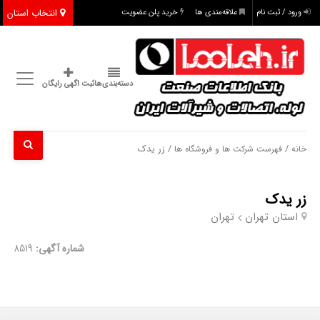
انتخاب استان
ورود / ثبت نام
علاقه‌مندی ها
خرید پلن عضویت
دسته‌بندی‌ها
ثبت اگهی رایگان
/
/ زر یدک
خانه
فهرست شرکت ها و فروشگاه ها
زر یدک
استان تهران
تهران
شماره آگهی:
8519