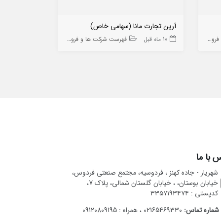
آرین تجارت مانا (سهامی خاص)
ه ها
10 ماه قبل
فهرست شرکت ها و فروشگاه ها
8 ماه قبل
 با ما
شهریار - جاده کهنز ، فردوسیه، مجتمع صنعتی فردوس،
خیابان بوستان، ، خیابان گلستان شمالی، پلاک 7،
کدپستی : ۳۳۵۷۱۹۳۴۷۴
شماره تماس:
02165469330 ، همراه : 09120809195