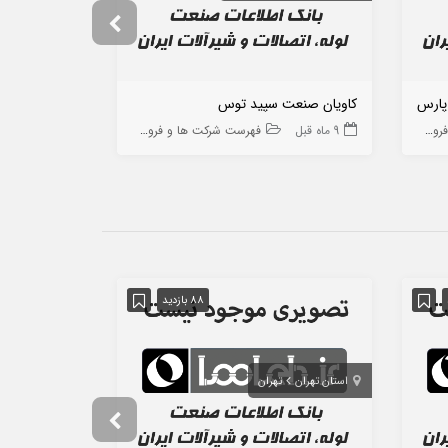
پارس
کاویان صنعت سپید توس
توسعه قطعه تو
 ها
9 ماه قبل
فهرست شرکت ها و فروشگاه ها
8 ماه قبل
88 بازدید
استان تهران
تهران
استان البرز
ک