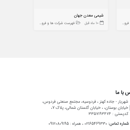
شیمی معدن جهان
صنایع ایجاد رز
ه ها
10 ماه قبل
فهرست شرکت ها و فروشگاه ها
8 ماه قبل
 با ما
شهریار - جاده کهنز ، فردوسیه، مجتمع صنعتی فردوس،
خیابان بوستان، ، خیابان گلستان شمالی، پلاک 7،
کدپستی : ۳۳۵۷۱۹۳۴۷۴
شماره تماس:
02165469330 ، همراه : 09120809195