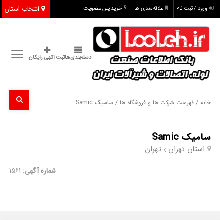
انتخاب استان
ورود / ثبت نام
علاقه‌مندی ها
خرید پلن عضویت
دسته‌بندی‌ها
ثبت اگهی رایگان
/
/ سامیک Samic
خانه
فهرست شرکت ها و فروشگاه ها
سامیک Samic
استان تهران
تهران
شماره آگهی:
1561