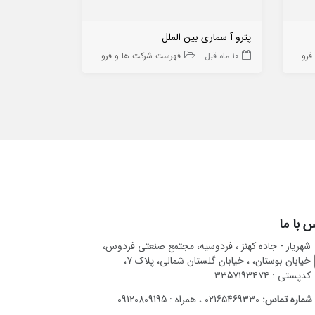
پترو آ سماری بین الملل
صنایع سندن ای
ه ها
10 ماه قبل
فهرست شرکت ها و فروشگاه ها
8 ماه قبل
 با ما
شهریار - جاده کهنز ، فردوسیه، مجتمع صنعتی فردوس،
خیابان بوستان، ، خیابان گلستان شمالی، پلاک 7،
کدپستی : ۳۳۵۷۱۹۳۴۷۴
شماره تماس:
02165469330 ، همراه : 09120809195