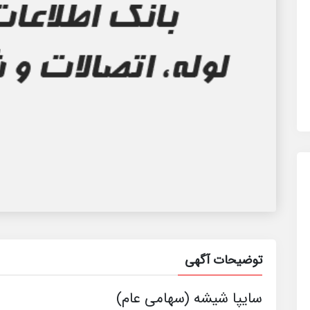
توضیحات آگهی
سایپا شیشه (سهامی عام)