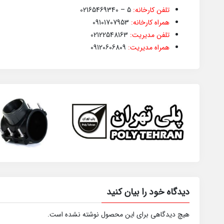
تلفن کارخانه:
5 – 02165469340
همراه کارخانه:
09101707953
تلفن مدیریت:
02122548163
همراه مدیریت:
09120606809
دیدگاه خود را بیان کنید
هیچ دیدگاهی برای این محصول نوشته نشده است.