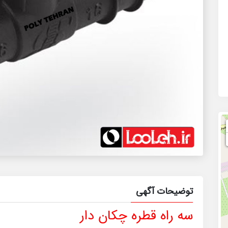
توضیحات آگهی
سه راه قطره چکان دار