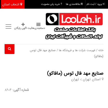
انتخاب استان
ورود / ثبت نام
علاقه‌مندی ها
خرید پلن عضویت
دسته‌بندی‌ها
ثبت اگهی رایگان
/
/ صنایع مهد فال توس
خانه
فهرست شرکت ها و فروشگاه ها
(مافاکو)
صنایع مهد فال توس (مافاکو)
استان تهران
تهران
شماره آگهی:
8604