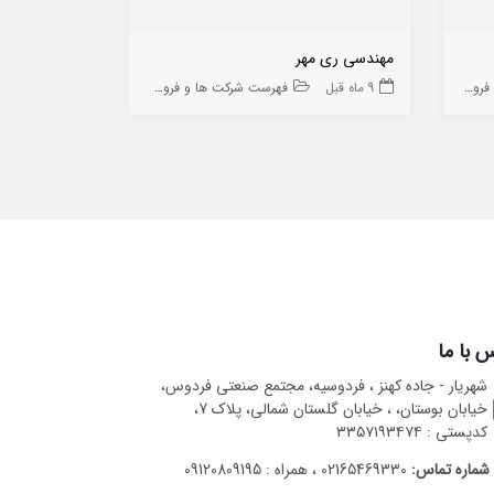
مهندسی ری مهر
کاسپین لوله 
ه ها
9 ماه قبل
فهرست شرکت ها و فروشگاه ها
10 ماه قبل
 با ما
شهریار - جاده کهنز ، فردوسیه، مجتمع صنعتی فردوس،
خیابان بوستان، ، خیابان گلستان شمالی، پلاک 7،
کدپستی : ۳۳۵۷۱۹۳۴۷۴
شماره تماس:
02165469330 ، همراه : 09120809195