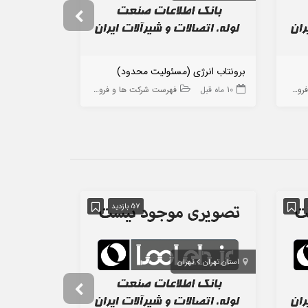
برونتاب انرژی (مسئولیت محدود)
ارسال مخزن
 ها
10 ماه قبل
فهرست شرکت ها و فروشگاه ها
10 ماه قبل
57 بازدید
استان تهران
تهران
استان مازندران