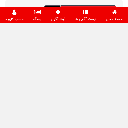
صفحه اصلی
لیست آگهی ها
ثبت آگهی
وبلاگ
حساب کاربری
بانک اطلاعات صنعت لوله، اتصالات و شیرآلات ایران بستری برای
ارتباط مستقیم، میان فعالان این صنعت فراهم کرده است. کاربران
بدون واسطه با یکدیگر در ارتباط هستند و می‌توانند فرصت‌های
جدید همکاری و تجارت را ایجاد کنند. برای داشتن تجربه‌ای مطمئن
و موفق، توصیه می‌شود پیش از هرگونه همکاری یا معامله،
بررسی‌های لازم را انجام دهید. مسئولیت توافقات، قراردادها و
معاملات بر عهده طرفین خواهد بود.
دسترسی سریع
صفحه اصلی
آگهی‌ها
نقشه
وبلاگ
درباره ما