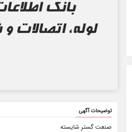
توضیحات آگهی
صنعت گستر شایسته