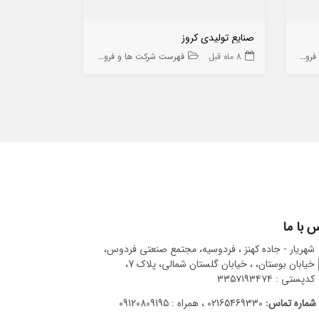
صنایع تولیدی کروز
مجتمع صنعتی
ه ها
8 ماه قبل
فهرست شرکت ها و فروشگاه ها
9 ماه قبل
 با ما
شهریار - جاده کهنز ، فردوسیه، مجتمع صنعتی فردوس،
خیابان بوستان، ، خیابان گلستان شمالی، پلاک 7،
کدپستی : ۳۳۵۷۱۹۳۴۷۴
شماره تماس:
02165469330 ، همراه : 09120809195