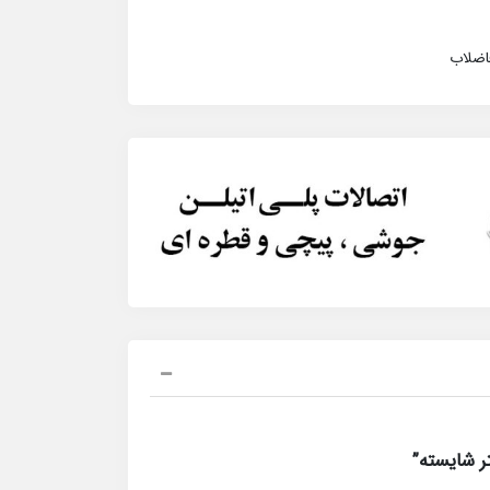
فاضلاب
 شایسته”