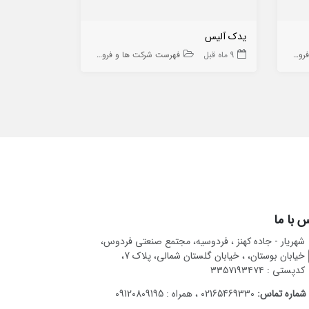
یدک آلیس
پردازشگران 
 ها
9 ماه قبل
فهرست شرکت ها و فروشگاه ها
9 ماه قبل
 با ما
شهریار - جاده کهنز ، فردوسیه، مجتمع صنعتی فردوس،
خیابان بوستان، ، خیابان گلستان شمالی، پلاک 7،
کدپستی : ۳۳۵۷۱۹۳۴۷۴
شماره تماس:
02165469330 ، همراه : 09120809195