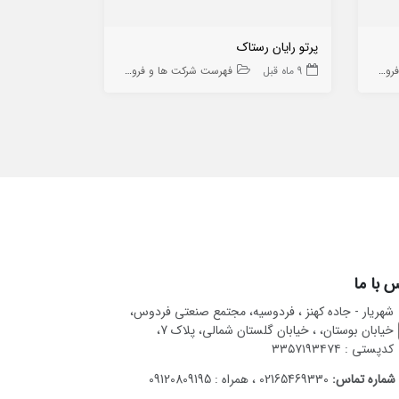
پرتو رایان رستاک
پرت لس
 ها
9 ماه قبل
فهرست شرکت ها و فروشگاه ها
9 ماه قبل
 با ما
شهریار - جاده کهنز ، فردوسیه، مجتمع صنعتی فردوس،
خیابان بوستان، ، خیابان گلستان شمالی، پلاک 7،
کدپستی : ۳۳۵۷۱۹۳۴۷۴
شماره تماس:
02165469330 ، همراه : 09120809195