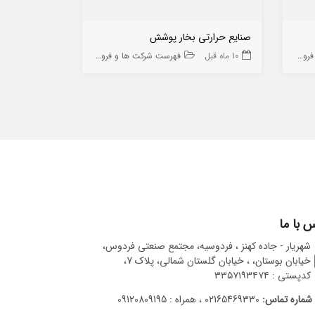
صنایع حرارتی بخار پوشش
فرآورده های ن
 ها
10 ماه قبل
فهرست شرکت ها و فروشگاه ها
10 ماه قبل
 با ما
شهریار - جاده کهنز ، فردوسیه، مجتمع صنعتی فردوس،
خیابان بوستان، ، خیابان گلستان شمالی، پلاک 7،
کدپستی : ۳۳۵۷۱۹۳۴۷۴
شماره تماس:
02165469330 ، همراه : 09120809195