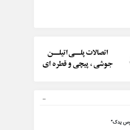
طوس یدک”