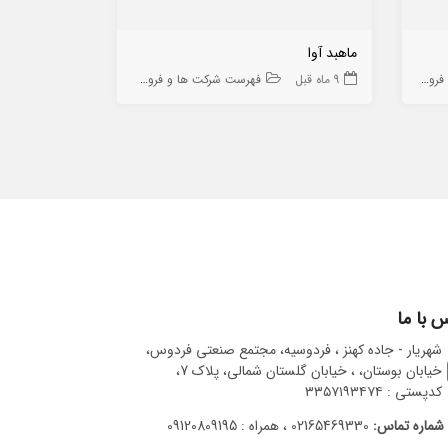
ماهبد آوا
بازرگانی استا
ه ها
9 ماه قبل
فهرست شرکت ها و فروشگاه ها
10 ماه قبل
 با ما
شهریار - جاده کهنز ، فردوسیه، مجتمع صنعتی فردوس،
خیابان بوستان، ، خیابان گلستان شمالی، پلاک 7،
کدپستی : ۳۳۵۷۱۹۳۴۷۴
شماره تماس:
02165469330 ، همراه : 09120809195