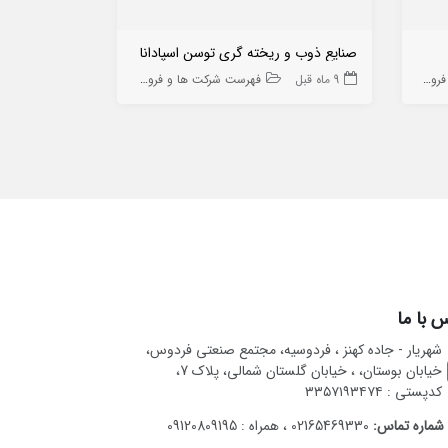
صنایع ذوب و ریخته گری توسن اسپادانا
برزین کویر بی
 ها
9 ماه قبل
فهرست شرکت ها و فروشگاه ها
10 ماه قبل
 با ما
شهریار - جاده کهنز ، فردوسیه، مجتمع صنعتی فردوس،
خیابان بوستان، ، خیابان گلستان شمالی، پلاک 7،
کدپستی : ۳۳۵۷۱۹۳۴۷۴
شماره تماس:
02165469330 ، همراه : 09120809195