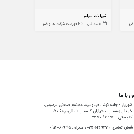
شیرآلات سیلور
مهندسی ریتا ا
 ها
10 ماه قبل
فهرست شرکت ها و فروشگاه ها
9 ماه قبل
 با ما
شهریار - جاده کهنز ، فردوسیه، مجتمع صنعتی فردوس،
خیابان بوستان، ، خیابان گلستان شمالی، پلاک 7،
کدپستی : ۳۳۵۷۱۹۳۴۷۴
شماره تماس:
02165469330 ، همراه : 09120809195