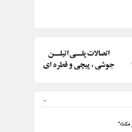
ر مکث”