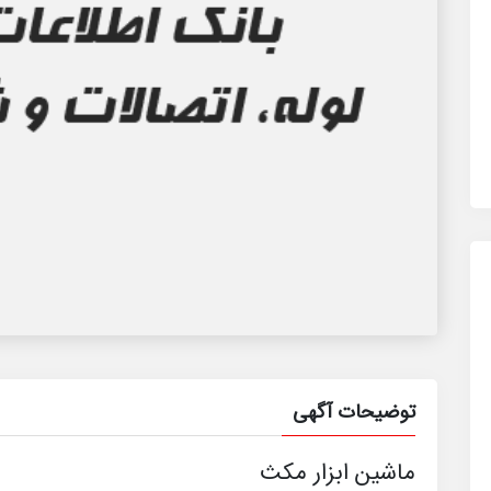
توضیحات آگهی
ماشین ابزار مکث