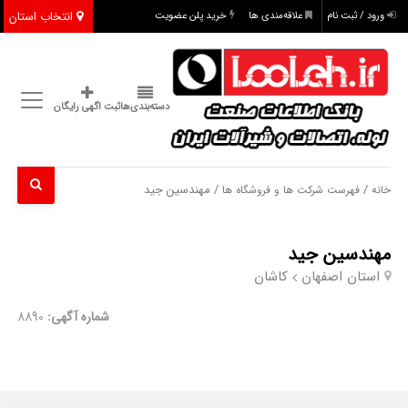
انتخاب استان
ورود / ثبت نام
علاقه‌مندی ها
خرید پلن عضویت
دسته‌بندی‌ها
ثبت اگهی رایگان
/
/ مهندسین جید
خانه
فهرست شرکت ها و فروشگاه ها
مهندسین جید
استان اصفهان
کاشان
شماره آگهی:
8890