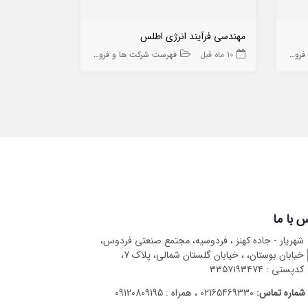
مهندسی فرآیند انرژی اطلس
صنایع ماشین 
ه ها
10 ماه قبل
فهرست شرکت ها و فروشگاه ها
9 ماه قبل
 با ما
شهریار - جاده کهنز ، فردوسیه، مجتمع صنعتی فردوس،
خیابان بوستان، ، خیابان گلستان شمالی، پلاک 7،
کدپستی : ۳۳۵۷۱۹۳۴۷۴
شماره تماس:
02165469330 ، همراه : 09120809195