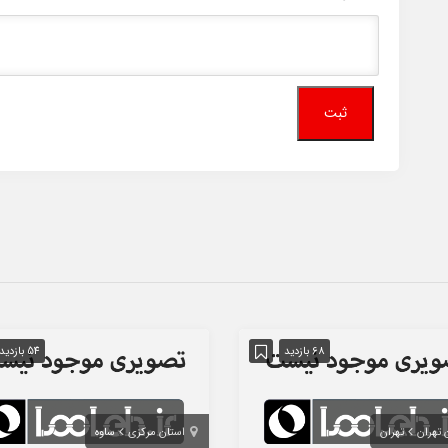
68 بازدید
54 بازدید
 تهران
تهران
استان مرکزی
ساوه