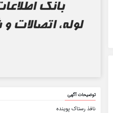
توضیحات آگهی
نافذ رستاک پوینده