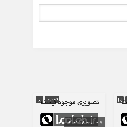
109 بازدید
استان اصفهان
گلپایگان
استان تهران