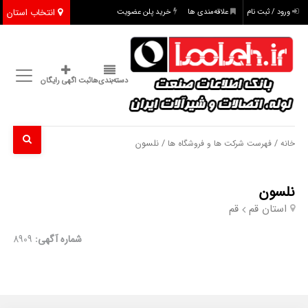
انتخاب استان
ورود / ثبت نام
علاقه‌مندی ها
خرید پلن عضویت
دسته‌بندی‌ها
ثبت اگهی رایگان
/
/ نلسون
خانه
فهرست شرکت ها و فروشگاه ها
نلسون
استان قم
قم
شماره آگهی:
8909