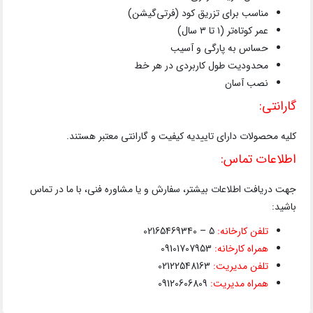
مناسب برای تزریق کود (فرتی‌گیشن)
عمر کوتاه‌تر (۱ تا ۳ سال)
حساس به پارگی و آسیب
محدودیت طول کاربردی در هر خط
نصب آسان
گارانتی:
کلیه محصولات دارای تاییدیه کیفیت و گارانتی معتبر هستند.
اطلاعات تماس:
جهت دریافت اطلاعات بیشتر، سفارش و یا مشاوره فنی، با ما در تماس
باشید:
تلفن کارخانه:
5 – 02165469340
همراه کارخانه:
09101707953
تلفن مدیریت:
02122548163
همراه مدیریت:
09120606809