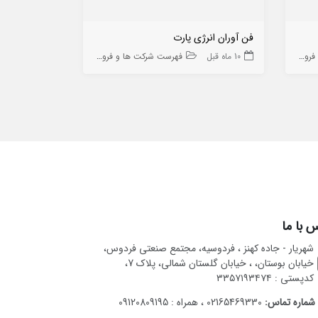
فن آوران انرژی پارت
فولاد صنعت ا
ه ها
10 ماه قبل
فهرست شرکت ها و فروشگاه ها
10 ماه قبل
 با ما
شهریار - جاده کهنز ، فردوسیه، مجتمع صنعتی فردوس،
خیابان بوستان، ، خیابان گلستان شمالی، پلاک 7،
کدپستی : ۳۳۵۷۱۹۳۴۷۴
شماره تماس:
02165469330 ، همراه : 09120809195