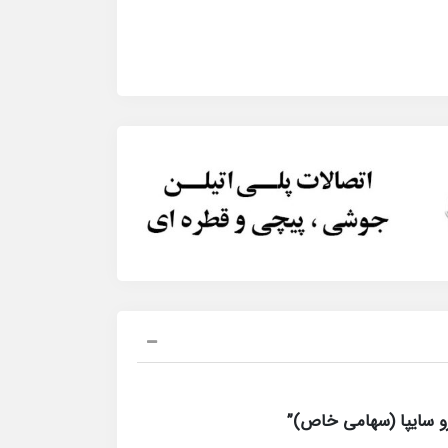
و سایپا (سهامی خاص)”