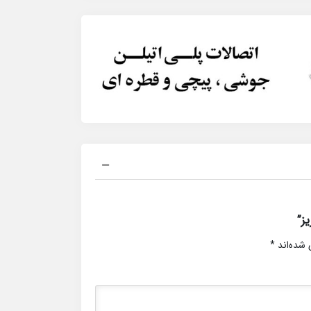
ز”
 شده‌اند
*