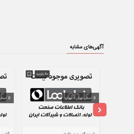
آگهی‌های مشابه
50 بازدید
استان تهران
تهران
استان 
توربو کمپرسور نفت
آذین 