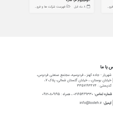
 ها
8 ماه قبل
فهرست شرکت ها و فروشگاه ها
10 ماه قبل
 با ما
شهریار - جاده کهنز ، فردوسیه، مجتمع صنعتی فردوس،
خیابان بوستان، ، خیابان گلستان شمالی، پلاک 7،
کدپستی : ۳۳۵۷۱۹۳۴۷۴
شماره تماس:
02165469330 ، همراه : 09120809195
ایمیل:
info@looleh.ir