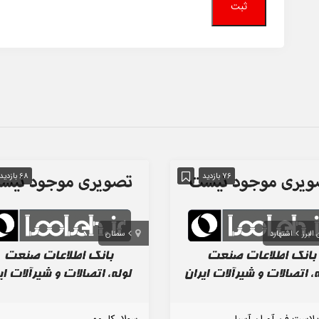
76 بازدید
68 بازدید
البرز
اشتهارد
سمنان
پلاست فن آوران آسیا
سولار کار مهر