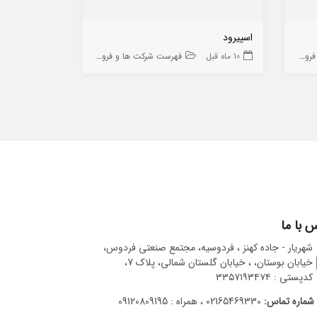
اسپیرود
سامان خودرو
 ها
10 ماه قبل
فهرست شرکت ها و فروشگاه ها
8 ماه قبل
 با ما
شهریار - جاده کهنز ، فردوسیه، مجتمع صنعتی فردوس،
خیابان بوستان، ، خیابان گلستان شمالی، پلاک 7،
کدپستی : ۳۳۵۷۱۹۳۴۷۴
شماره تماس:
02165469330 ، همراه : 09120809195