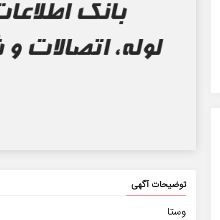
توضیحات آگهی
وستا