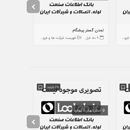
تمدن گستر پیشگام
آزمون راد پی 
ه ها
9 ماه قبل
فهرست شرکت ها و فروشگاه ها
9 ماه قبل
68 بازدید
استان تهران
تهران
استان آذربایج