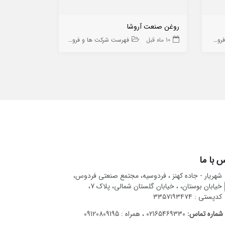
روغن صنعت آروشا
پیوند دز گستر
 ها
10 ماه قبل
فهرست شرکت ها و فروشگاه ها
9 ماه قبل
 با ما
شهریار - جاده کهنز ، فردوسیه، مجتمع صنعتی فردوس،
خیابان بوستان، ، خیابان گلستان شمالی، پلاک 7،
کدپستی : ۳۳۵۷۱۹۳۴۷۴
شماره تماس:
02165469330 ، همراه : 09120809195