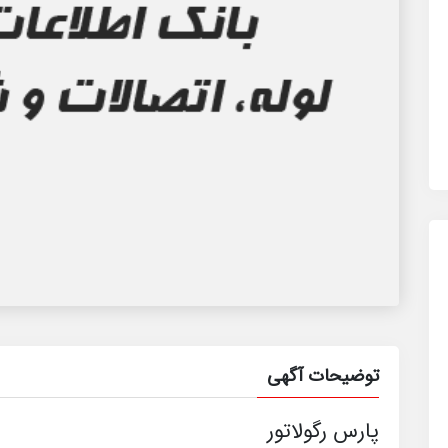
توضیحات آگهی
پارس رگولاتور