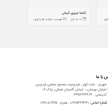
تکسا نیروی کرمان
لوله گستر خا
 ها
10 ماه قبل
فهرست شرکت ها و فروشگاه ها
10 ماه قبل
 با ما
شهریار - جاده کهنز ، فردوسیه، مجتمع صنعتی فردوس،
خیابان بوستان، ، خیابان گلستان شمالی، پلاک 7،
کدپستی : ۳۳۵۷۱۹۳۴۷۴
شماره تماس:
02165469330 ، همراه : 09120809195