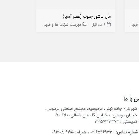
مال عاشور جنوب (عصر آسیا)
گروه مهندسی
ه ها
9 ماه قبل
فهرست شرکت ها و فروشگاه ها
10 ماه قبل
 با ما
شهریار - جاده کهنز ، فردوسیه، مجتمع صنعتی فردوس،
خیابان بوستان، ، خیابان گلستان شمالی، پلاک 7،
کدپستی : ۳۳۵۷۱۹۳۴۷۴
شماره تماس:
02165469330 ، همراه : 09120809195