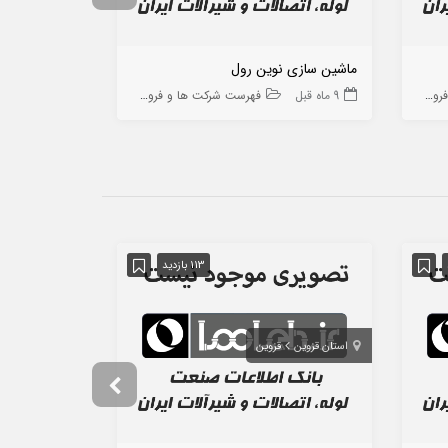
ماشین سازی نوین رول
آیریک انرژی
 ها
9 ماه قبل
فهرست شرکت ها و فروشگاه ها
11 ماه قبل
113 بازدید
استان قزوین
قزوین
استان یزد
یز