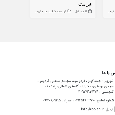
البرز یدک
القا الکترونی
ه ها
11 ماه قبل
فهرست شرکت ها و فروشگاه ها
10 ماه قبل
 با ما
شهریار - جاده کهنز ، فردوسیه، مجتمع صنعتی فردوس،
خیابان بوستان، ، خیابان گلستان شمالی، پلاک 7،
کدپستی : ۳۳۵۷۱۹۳۴۷۴
شماره تماس:
02165469330 ، همراه : 09120809195
ایمیل:
info@looleh.ir