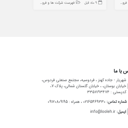
ه ها
9 ماه قبل
فهرست شرکت ها و فروشگاه ها
9 ماه قبل
 با ما
شهریار - جاده کهنز ، فردوسیه، مجتمع صنعتی فردوس،
خیابان بوستان، ، خیابان گلستان شمالی، پلاک 7،
کدپستی : ۳۳۵۷۱۹۳۴۷۴
شماره تماس:
02165469330 ، همراه : 09120809195
ایمیل:
info@looleh.ir