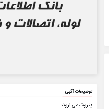
توضیحات آگهی
پتروشیمی اروند