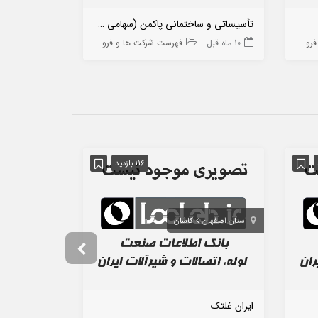
تأسیساتی و ساختمانی پاکمن (سهامی خاص)
مهندسی تدارک
 ها
10 ماه قبل
فهرست شرکت ها و فروشگاه ها
9 ماه قبل
116 بازدید
استان اصفهان
کاشان
استان تهران
ایران غلتک
پترو گاز پارسا