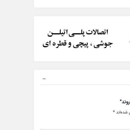
وند”
 شده‌اند
*