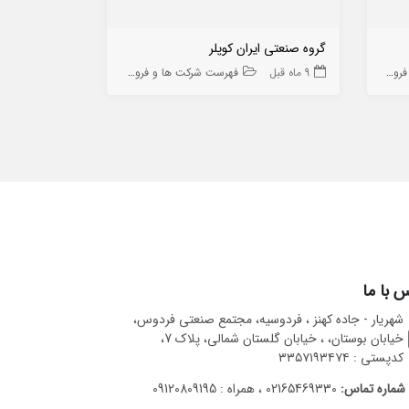
گروه صنعتی ایران کوپلر
افشید الکتری
 ها
9 ماه قبل
فهرست شرکت ها و فروشگاه ها
11 ماه قبل
 با ما
شهریار - جاده کهنز ، فردوسیه، مجتمع صنعتی فردوس،
خیابان بوستان، ، خیابان گلستان شمالی، پلاک 7،
کدپستی : ۳۳۵۷۱۹۳۴۷۴
شماره تماس:
02165469330 ، همراه : 09120809195