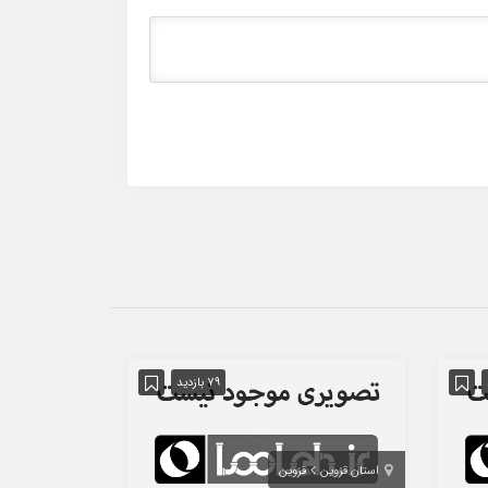
79 بازدید
استان قزوین
قزوین
استان اصفهان