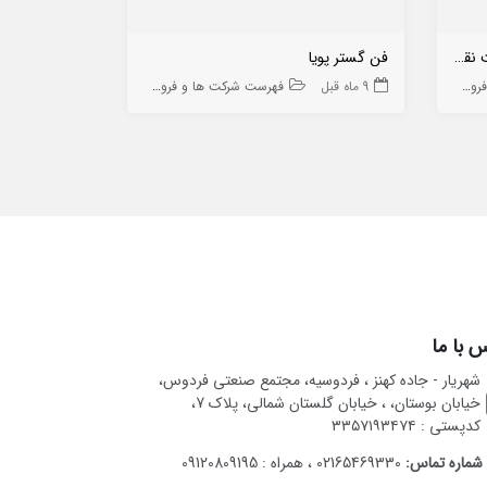
مؤسسه تولیدی اسپادانا (توکا پلاست نقش جهان)
فن گستر پویا
توسعه صنایع 
 ها
9 ماه قبل
فهرست شرکت ها و فروشگاه ها
10 ماه قبل
 با ما
شهریار - جاده کهنز ، فردوسیه، مجتمع صنعتی فردوس،
خیابان بوستان، ، خیابان گلستان شمالی، پلاک 7،
کدپستی : ۳۳۵۷۱۹۳۴۷۴
شماره تماس:
02165469330 ، همراه : 09120809195