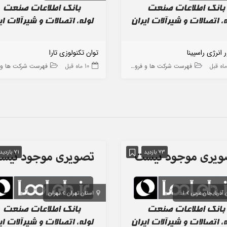
 انرژی راسپینا
توان تکنولوزی تارا
فهرست شرکت ها و فروشگاه ها
10 ماه قبل
فهرست شرکت ها و فروشگا
73 بازدید
71 بازدید
 آذربایجان غربی
ارومیه
استان تهران
تهران