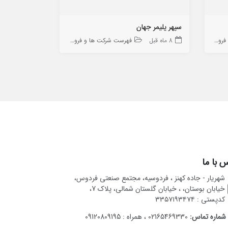
سپهر پلیمر جهان
طراحان تصفی
ه ها
8 ماه قبل
فهرست شرکت ها و فروشگاه ها
9 ماه قبل
 با ما
شهریار - جاده کهنز ، فردوسیه، مجتمع صنعتی فردوس،
خیابان بوستان، ، خیابان گلستان شمالی، پلاک 7،
کدپستی : ۳۳۵۷۱۹۳۴۷۴
شماره تماس:
02165469330 ، همراه : 09120809195