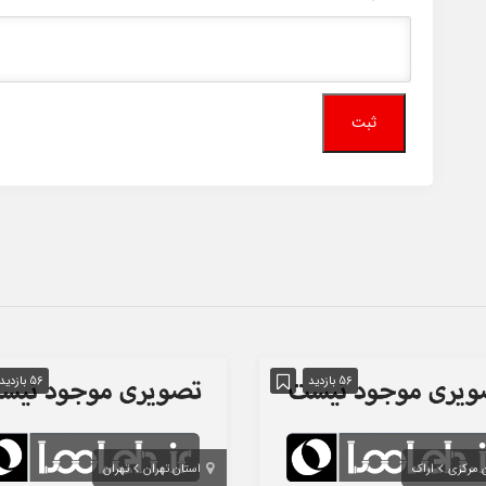
56 بازدید
56 بازدید
 مرکزی
اراک
استان تهران
تهران