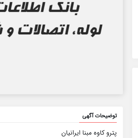
توضیحات آگهی
پترو کاوه مبنا ایرانیان