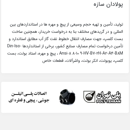
پولادان سازه
تولید، تأمین و تهیه حجم وسیعی از پیچ و مهره ها در استانداردهای بین
المللی و در گریدهای مختلف بنا به درخواست خریدار، همچنین ساخت
بست کلمپ، جهت مصارف انتقال خطوط نفت گاز آب مطابق استاندارد و
تأمین درخواست تمام مصارف صنایع کشور، برخی از استانداردها Din-Iso-
Ansi-8 8-10 9-HV-B7-2H-A2-A4-B8M ، پیچ و مهره، استاد بولت، بست
کلمپ، یوبولت، انکر بولت، واشرآلات، قطعات خاص