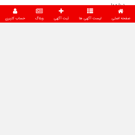
درباره ما
تماس با ما
صفحه اصلی
لیست آگهی ها
ثبت آگهی
وبلاگ
حساب کاربری
قوانین و مقررات
حساب کاربری
تماس با ما
شهریار - جاده کهنز ، فردوسیه، مجتمع صنعتی فردوس، خیابان
بوستان، ، خیابان گلستان شمالی، پلاک 7، کدپستی : ۳۳۵۷۱۹۳۴۷۴
شماره تماس:
02165469330 ، همراه : 09120809195
ایمیل:
info@looleh.ir
کلیه حقوق متعلق به وب سایت لوله می باشد و استفاده از مطالب با ذکر
منبع بلامانع است.