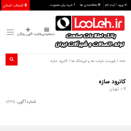
انتخاب استان
ورود / ثبت نام
علاقه‌مندی ها
خرید پلن عضویت
دسته‌بندی‌ها
ثبت اگهی رایگان
/
/ کانرود سازه
خانه
فهرست شرکت ها و فروشگاه ها
کانرود سازه
تهران
شماره آگهی:
8635