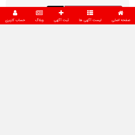
صفحه اصلی
لیست آگهی ها
ثبت آگهی
وبلاگ
حساب کاربری
بانک اطلاعات صنعت لوله، اتصالات و شیرآلات ایران بستری برای
ارتباط مستقیم، میان فعالان این صنعت فراهم کرده است. کاربران
بدون واسطه با یکدیگر در ارتباط هستند و می‌توانند فرصت‌های
جدید همکاری و تجارت را ایجاد کنند. برای داشتن تجربه‌ای مطمئن
و موفق، توصیه می‌شود پیش از هرگونه همکاری یا معامله،
بررسی‌های لازم را انجام دهید. مسئولیت توافقات، قراردادها و
معاملات بر عهده طرفین خواهد بود.
دسترسی سریع
صفحه اصلی
آگهی‌ها
نقشه
وبلاگ
درباره ما